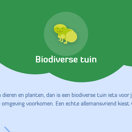
Biodiverse tuin
n dieren en planten, dan is een biodiverse tuin iets voor 
e omgeving voorkomen. Een echte allemansvriend kiest v