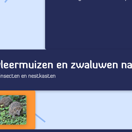
vleermuizen en zwaluwen naa
insecten en nestkasten