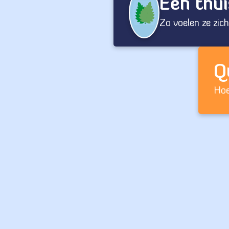
Een thui
Zo voelen ze zic
Q
Hoe