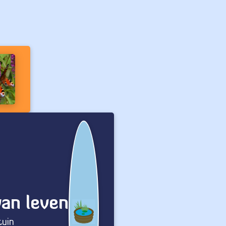
van leven
tuin